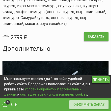
огурец, икра масаго, темпура, соус «унаги», кунжут),
Филадельфия темпура (лосось, огурец, сыр сливочный,
темпура), Самурай (угорь, лосось, огурец, сыр
сливочный, масаго, соус «спайси»)
2799 ₽
6237
ЗАКАЗАТЬ
Дополнительно
Мы используем cookies для быстрой и удобной
ПРИНЯТЬ
работы сайта. Продолжая пользоваться сайтом, вы
принимаете
условия обработки персональных
данных
и
соглашаетесь с использованием cookies
.
0
0 ₽
ОФОРМИТЬ ЗАКАЗ