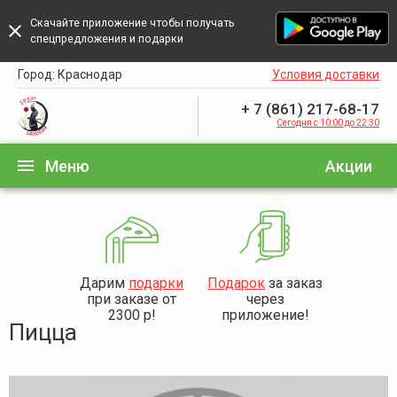
Скачайте приложение чтобы получать
close
спецпредложения и подарки
Город:
Краснодар
Условия доставки
+ 7 (861) 217-68-17
Сегодня с 10:00 до 22:30
menu
Меню
Акции
Дарим
подарки
Подарок
за заказ
при заказе от
через
2300 р!
приложение!
Пицца