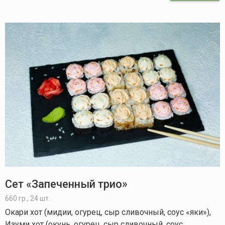
Сет «Запеченный трио»
660 гр., 24 шт.
Окари хот (мидии, огурец, сыр сливочный, соус «яки»),
Изуми хот (окунь, огурец, сыр сливочный, соус