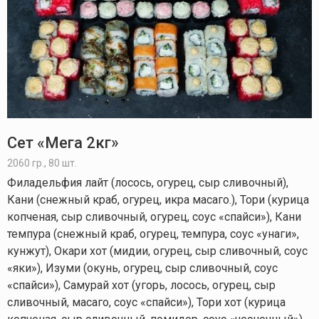
Сет «Мега 2кг»
2060 гр., 80 шт.
Филадельфия лайт (лосось, огурец, сыр сливочный),
Кани (снежный краб, огурец, икра масаго.), Тори (курица
копченая, сыр сливочный, огурец, соус «спайси»), Кани
темпура (снежный краб, огурец, темпура, соус «унаги»,
кунжут), Окари хот (мидии, огурец, сыр сливочный, соус
«яки»), Изуми (окунь, огурец, сыр сливочный, соус
«спайси»), Самурай хот (угорь, лосось, огурец, сыр
сливочный, масаго, соус «спайси»), Тори хот (курица