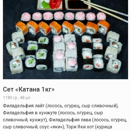
Сет «Катана 1кг»
1180 гр., 48 шт.
Филадельфия лайт (лосось, огурец, сыр сливочный),
Филадельфия в кунжуте (лосось, огурец, сыр
сливочный, кунжут), Филадельфия лава (лосось, огурец,
сыр сливочный, соус «яки»), Тори Яки хот (курица