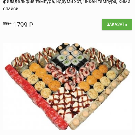
филадельфия темпура, идзуми хот, чикен темпура, кими
спайси
1799 ₽
3837
ЗАКАЗАТЬ