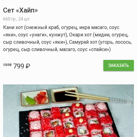
Сет «Хайп»
660 гр., 24 шт.
Кани хот (снежный краб, огурец, икра масаго, соус
«яки», соус «унаги», кунжут), Окари хот (мидии, огурец,
сыр сливочный, соус «яки»), Самурай хот (угорь, лосось,
огурец, сыр сливочный, масаго, соус «спайси»)
799 ₽
1598
ЗАКАЗАТЬ