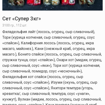
Сет «Супер 3кг»
3100 гр., 112 шт.
Филадельфия лайт (лосось, огурец, сыр сливочный),
Тори (курица копченая, сыр сливочный, огурец, соус
«спайси»), Калифорния лосось (лосось, огурец, икра
масаго, майонез.), Кани (снежный краб, огурец, икра
масаго.), Бонито спайси (лосось, огурец, сыр сливочный,
стружка тунца, соус «спайси»), Окари хот (мидии, огурец,
сыр сливочный, соус «яки»), Тори хот (курица копченая,
сыр сливочный, помидор, соус «чесночный»),
Филадельфия хот спайси (лосось, огурец, сыр
сливочный, соус «спайси»), Изуми (окунь, огурец, сыр
сливочный, соус «спайси»), Якитори темпура (угорь,
креветка/, сыр сливочный, темпура, соус «унаги»,
кунжут), Вулкан (мидии, лосось, огурец, сыр сливочный,
темпура, соус «спайси»), Кани темпура (снежный краб,