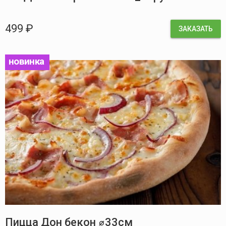
499 ₽
ЗАКАЗАТЬ
новинка
Пицца Дон бекон ⌀33см