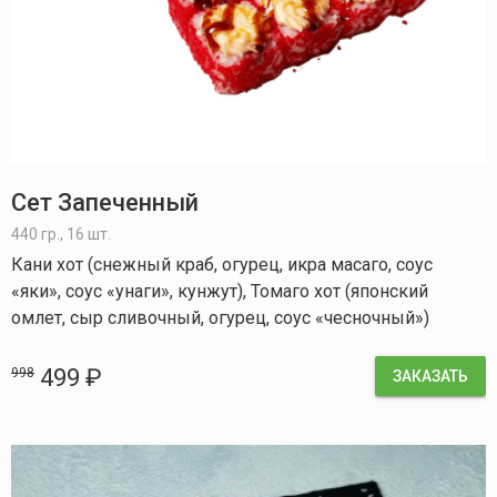
Сет Запеченный
440 гр., 16 шт.
Кани хот (снежный краб, огурец, икра масаго, соус
«яки», соус «унаги», кунжут), Томаго хот (японский
омлет, сыр сливочный, огурец, соус «чесночный»)
499 ₽
998
ЗАКАЗАТЬ