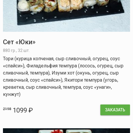
Сет «Юки»
880 гр., 32 шт.
Тори (курица копченая, сыр сливочный, огурец, соус
«спайси»), Филадельфия темпура (лосось, огурец, сыр
сливочный, темпура), Изуми хот (окунь, огурец, сыр
сливочный, соус «спайси»), Якитори темпура (угорь,
креветка, сыр сливочный, темпура, соус «унаги»,
кунжут)
1099 ₽
2198
ЗАКАЗАТЬ