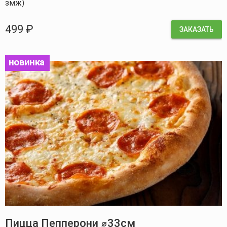
змж)
499 ₽
ЗАКАЗАТЬ
новинка
Пицца Пепперони ⌀33см