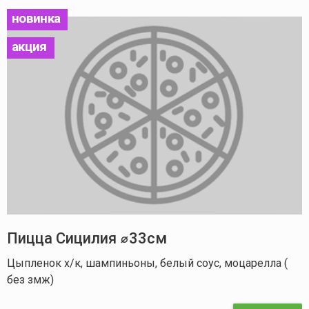
новинка
акция
Пицца Сицилия ⌀33см
Цыпленок х/к, шампиньоны, белый соус, моцарелла (
без змж)