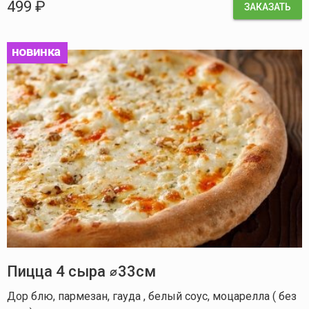
499 ₽
ЗАКАЗАТЬ
новинка
Пицца 4 сыра ⌀33см
Дор блю, пармезан, гауда , белый соус, моцарелла ( без