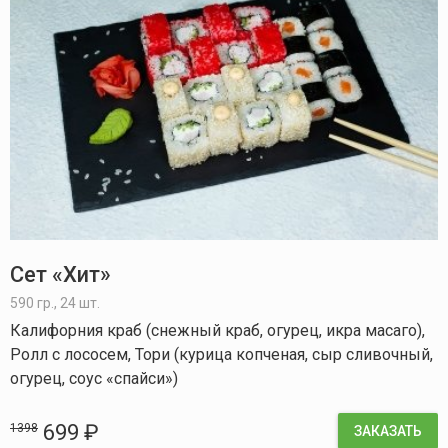
Сет «Хит»
590 гр., 24 шт.
Калифорния краб (снежный краб, огурец, икра масаго),
Ролл с лососем, Тори (курица копченая, сыр сливочный,
огурец, соус «спайси»)
699 ₽
1398
ЗАКАЗАТЬ