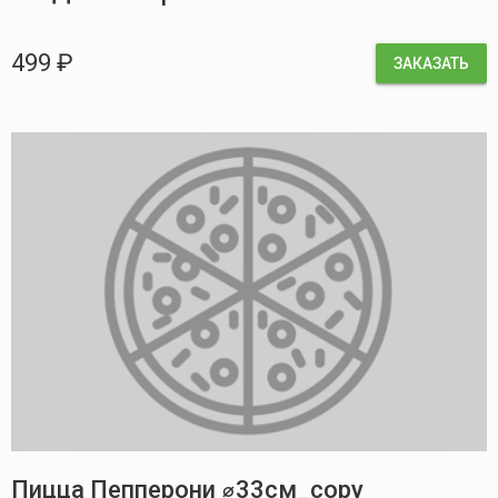
499 ₽
ЗАКАЗАТЬ
Пицца Пепперони ⌀33см_copy