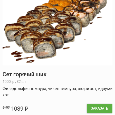
Сет горячий шик
1000гр., 32 шт
Филадельфия темпура, чикен темпура, окари хот, идзуми
хот
1089 ₽
2157
ЗАКАЗАТЬ