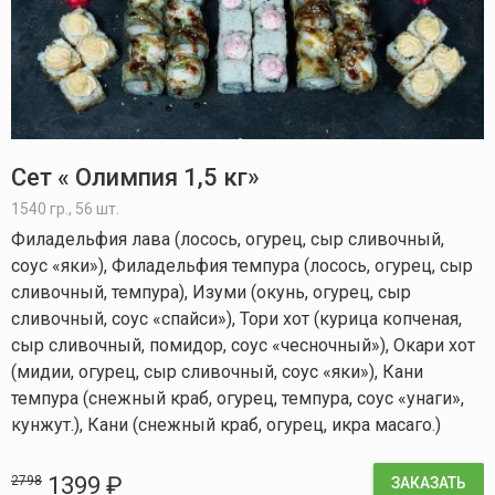
Сет « Олимпия 1,5 кг»
1540 гр., 56 шт.
Филадельфия лава (лосось, огурец, сыр сливочный,
соус «яки»), Филадельфия темпура (лосось, огурец, сыр
сливочный, темпура), Изуми (окунь, огурец, сыр
сливочный, соус «спайси»), Тори хот (курица копченая,
сыр сливочный, помидор, соус «чесночный»), Окари хот
(мидии, огурец, сыр сливочный, соус «яки»), Кани
темпура (снежный краб, огурец, темпура, соус «унаги»,
кунжут.), Кани (снежный краб, огурец, икра масаго.)
1399 ₽
2798
ЗАКАЗАТЬ