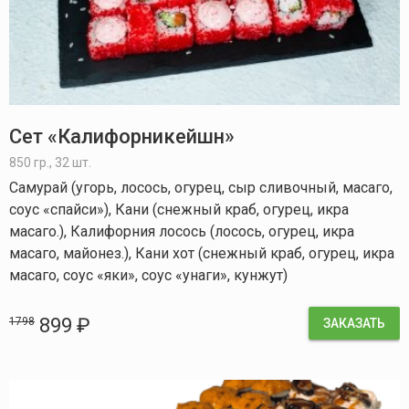
Сет «Калифорникейшн»
850 гр., 32 шт.
Самурай (угорь, лосось, огурец, сыр сливочный, масаго,
соус «спайси»), Кани (снежный краб, огурец, икра
масаго.), Калифорния лосось (лосось, огурец, икра
масаго, майонез.), Кани хот (снежный краб, огурец, икра
масаго, соус «яки», соус «унаги», кунжут)
899 ₽
1798
ЗАКАЗАТЬ